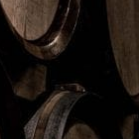
tio svenskar äter tacos minst en gång i månaden och
drygt var fjärde ung svensk (18–25 år) anser att tacos
är en svensk maträtt. Medan vi i Sverige har en stark
tradition av att tillaga tacos hemma, finns det i Mexiko
sedan 1800-talet en kultur av att samlas kring
traditionella restauranger och gatustånd som kallas
taquerias.
För att hylla tacos och lyfta fram den magiska
kombinationen av tacos och Coca-Cola lanseras nu
kampanjen “Where there are tacos, there’s Coca-Cola”
i Sverige. Kampanjen hämtar inspiration från taquerias
som är en viktig del av Mexikos matkultur, där fokus
ligger på magin som sker när smaker kombineras, och
det är just denna känsla som Coca-Cola vill fånga med
sin nya kampanj.
– Tacos har blivit en av våra mest älskade
mattraditioner och likt taqueriakulturen handlar det om