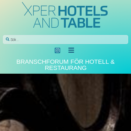
BRANSCHFORUM FÖR HOTELL &
RESTAURANG
AKTUELLT
”Where there are tacos,
there’s Coca-Cola”