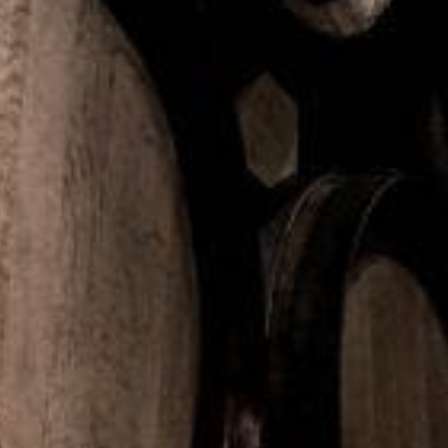
I sin senaste kampanj – ”Where there are tacos,
there’s Coca-Cola” – hyllar Coca-Cola tacos. I
maträttens ursprungsland Mexiko är hjärtat av
tacoskulturen de restauranger eller gatustånd som
specialiserar sig på just tacos. Med inspiration från
den mexikanska taqueriakulturen, lyfter kampanjen
fram den oslagbara kombinationen av tacos och
Coca-Cola.
Tacofredag är ett väletablerat fenomen i svenska hem
och ett uppskattat sätt att samla nära och kära. Fyra av