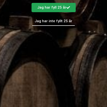
annat sätt. För där det finns tacos, finns det Coca-Cola.
Jag har fyll 25 år
Kampanjen är live från och med vecka 4 och kommer
att bland annat synas i sociala medier, OOH och
Jag har inte fyllt 25 år
digitalt.
FÖREGÅENDE
NÄSTA
Trender – vart vill vi resa?
Brunchen i Karlstad imponerar!
FLER NYHETER
Ninja
Kungaf
Convin
Tre