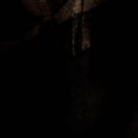
Vill du veta mer om oss?
Visste du att Xperhotelsandtable har en egen testgrupp
som gör alla våra produkttester?
LÄS MER OM OSS HÄR...
Kontakta oss
Har du idéer på produkter som du tycker vi ska testa,
kanske förslag på en intervju eller vill du bara berätta
något som du tror kan intressera oss. Oavsett så är du
välkommen att skicka ett meddelande till höger. Vi lovar
att komma tillbaka med ett svar till dig väldigt fort ….