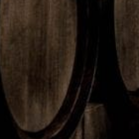
lansera
amiljen
i
kaffetr
r
i topp
öppnar
ender
SLUSH
när
Sverig
att ha
i Twist
svensk
es
koll på
arna
första
somma
väljer
Food &
ren
fikasäll
Coffee
2026
skap
Hub på
Blasieh
olmen
1
2