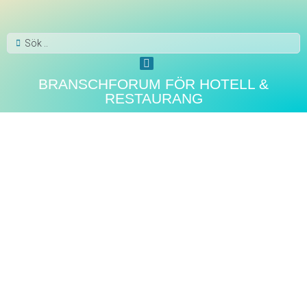
BRANSCHFORUM FÖR HOTELL &
RESTAURANG
WEBB-TV
XPER-TV: Sankt Jörgen
Park – handplockade
designklassiker till
renoveringen