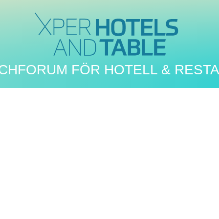
CHFORUM FÖR HOTELL & REST
WEBB-TV
: Laila Bagges h
Gotland