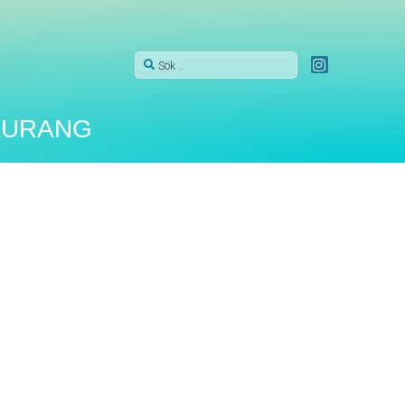
AURANG
otell på