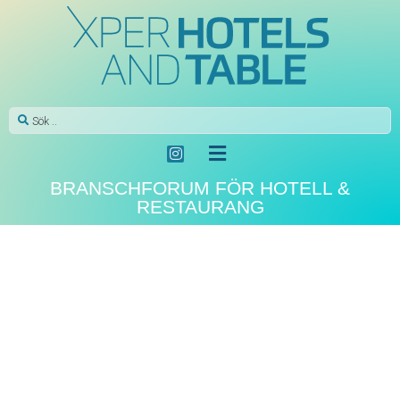
BRANSCHFORUM FÖR HOTELL &
RESTAURANG
Kategori:
Gympak
XPER-TV: Gympak & Nonius i samarbete
By
Xperhotelsandtable
In
Gympak
,
Webb-TV
Posted
maj 16, 2025