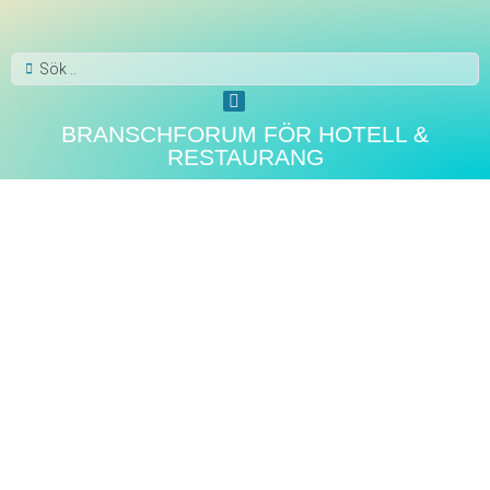
BRANSCHFORUM FÖR HOTELL &
RESTAURANG
WEBB-TV
XPER-TV: Iskaffe på burk! –
Här kommer 4 ”måsten” i
sommar…