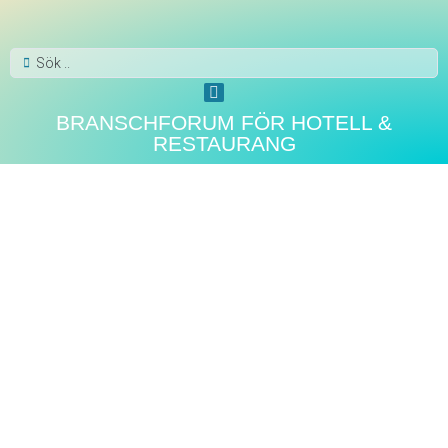
BRANSCHFORUM FÖR HOTELL &
RESTAURANG
HOTELLNYHETER
The Dock – Stockholms nya
urbana destinationshotell vid
Södertäljes historiska hamn