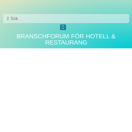
BRANSCHFORUM FÖR HOTELL &
RESTAURANG
SPA KROPP OCH HÄLSA
Nyhet till bästsäljande
serien! Biolumin-C Night
Restore – återställer huden
under natten