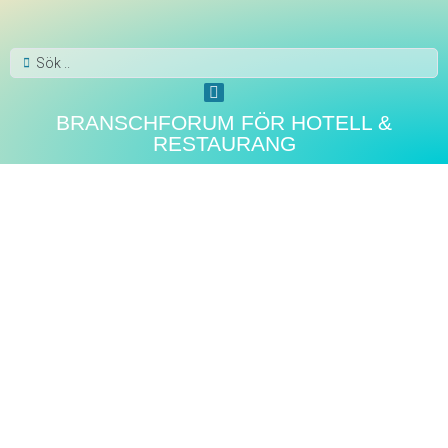
BRANSCHFORUM FÖR HOTELL &
RESTAURANG
SPA KROPP OCH HÄLSA
Etinour lanserar
svensktillverkat kit som
förenar skönhet och
munhälsa