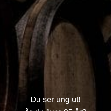
Efter succén med Allerum Rike® Lagrad så kommer nu
uppföljaren, Allerum Rike® Extra Intensiv. Osten har en smak
av umami, lätt sötma och fruktiga toner. Allerum Rike® Extra
Intensiv har en smakintensitet på 11 av 12 och kommer i en 100
% återvinningsbar förpackning. En smakexplosion på såväl
frukostmackan som ostbrickan.
Storlek: 375g
Finns hos ICA från vecka 20
Rek. Pris: 74,95 SEK
Salakis
Grekisk Yoghurt med smak av blåbär och jordgubb
Du ser ung ut!
Krämig grekisk naturell yoghurt, med riktig blåbärs- eller
jordgubbssylt i botten av bägaren. Bestäm själv vilken andel