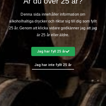
Är du över 25 år?
yoghurt och sylt du vill ha på din sked. Ett lekfullt alternativ till
vanlig yoghurt.
Denna sida innehåller information om
Storlek: 150g
alkoholhaltiga drycker och riktar sig till dig som fyllt
25 år. Genom att klicka vidare godkänner jag att jag
Finns hos City Gross, Hemköp, Willys, ICA och COOP från
vecka 20
är 25 år eller äldre.
Rek. Pris: 11,50 SEK
Jag har fyll 25 år
Skånemejerier Vaniljyoghurt Persika Passion
Jag har inte fyllt 25 år
Vaniljyoghurt Persika Passion är en härligt krämig yoghurt med
den milda, lena smaken av vanilj tillsammans med söt persika
och syrlig passionsfrukt. En härlig kombination som är lika god
till frukost som mellanmål. Gjord på mjölk från gårdar i södra
Sverige.
Storlek: 1000g