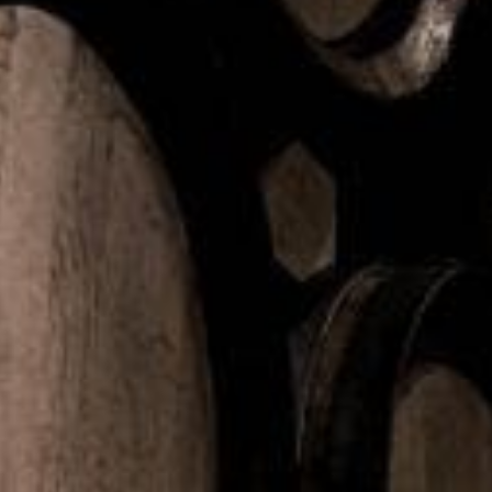
Skånemejerier presenterar nu flera spännande
produktnyheter från deras breda utbud av varumärken.
Bakom de nya produkterna står Allerum, Bravo, Salakis
och Skånemejerier.
– Våra starka varumärken arbetar ständigt med att fortsätta
utveckla produkter att älska. Det känns otroligt kul att inleda
sommaren med att presentera några helt nya produkter,
perfekta att avnjuta under såväl en frukost utomhus som under
sommarens picknick, säger Anette Gregow,
kommunikationsdirektör.
Bravo Sommar