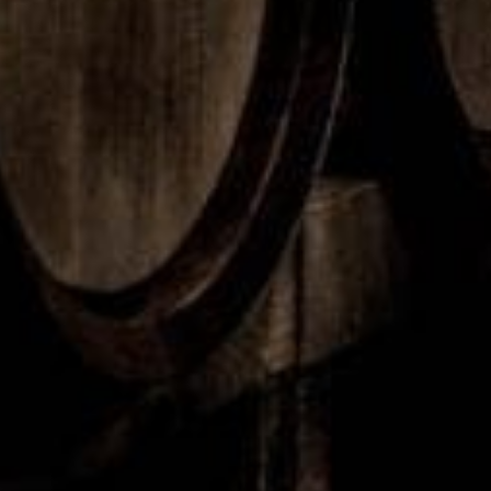
Curls &
Chesse
Mätstic
Elgrill
Waves-
Dunk"
ka och
med
serien
gallers
två
ensor
grillzo
ner
1
2
Vill du veta mer om oss?