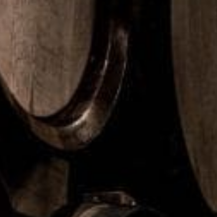
Bravo Sommar är en härlig sommardryck, perfekt för
sommarens kalas och utflykter eller som en god törstsläckare.
Med klassiska smaker av svensk sommar, äpple och fläder, kan
det bli en favorit hos både stora och små.
Storlek: 1 liter
Finns hos ICA, COOP, Citygross och Axfood. Från vecka 17 till
och med vecka 36.
Rek. Pris: 22,95–23,95 SEK
Allerum
Rike® Extra Intensiv
Osttypen Rike® tar allt större plats i hyllorna och har
försäljningsmässigt gått om flera andra traditionella ostsorter
såsom Svecia, enligt Nielsen discover data*. Skånemejerier
fortsätter att utveckla sitt sortiment av den populära osttypen
genom att bredda med fler lagringstider.