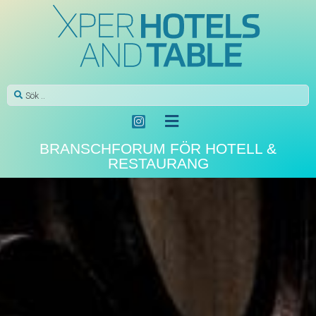
BRANSCHFORUM FÖR HOTELL &
RESTAURANG
PÅ HYLLAN
Sommarens nyheter från
Skånemejerier