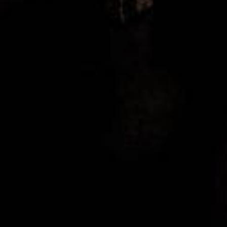
Visste du att Xperhotelsandtable har en egen testgrupp
som gör alla våra produkttester?
LÄS MER OM OSS HÄR...
Kontakta oss
Har du idéer på produkter som du tycker vi ska testa,
kanske förslag på en intervju eller vill du bara berätta
något som du tror kan intressera oss. Oavsett så är du
välkommen att skicka ett meddelande till höger. Vi lovar
att komma tillbaka med ett svar till dig väldigt fort ….