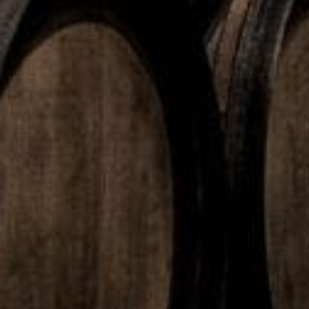
Finns hos ICA, COOP, City Gross, Willys, Hemköp från vecka
20
Rek. Pris: 22,90 SEK
FÖREGÅENDE
NÄSTA
Vrigstad Hemost är tillbaka!
Oddlygood® lanserar Greek Style gurt – en krämig och fräsch favorit i ny kostym!
FLER NYHETER
TESTA
TESTA
TESTA
TESTA
T: OSiS
T:
T:
D: