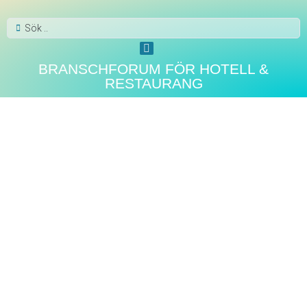
BRANSCHFORUM FÖR HOTELL &
RESTAURANG
PÅ HYLLAN
Grymma grillnyheter från
Johnny’s Barbeque Buddies