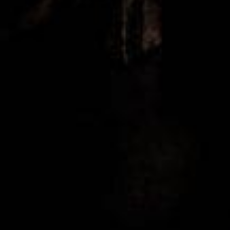
Vill du veta mer om oss?
Visste du att Xperhotelsandtable har en egen testgrupp
som gör alla våra produkttester?
LÄS MER OM OSS HÄR...
Kontakta oss
Har du idéer på produkter som du tycker vi ska testa,
kanske förslag på en intervju eller vill du bara berätta
något som du tror kan intressera oss. Oavsett så är du