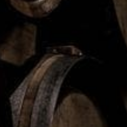
exempel en app,
beställningskiosk eller webbsida.
Det räcker inte att erbjuda att kunden får ta med sig en egen
matlåda/ mugg,
även om det också är ett bra sätt att minska
konsumtionen.
Även om muggar och lådor idag mest består av papper så har
många ett tunt
plastskikt vilket gör att de omfattas av den här
lagstiftningen.
Undantag från kraven
Kraven gäller inte den som serverar snabbmat i en
engångsmugg eller
engångsmatlåda som enbart består av
papper eller kartong som inte har
modifierats kemiskt på ett sätt
som fördröjer nedbrytningen. Ett exempel på ett
sådant
undantag är pizzakartonger.
Kraven gäller inte heller den som serverar dryck eller snabbmat