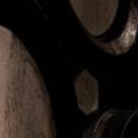
engångsmatlådor
För att få ner användningen av engångsmuggar och
engångsmatlådor i Sverige med 50 procent till år 2026
jämfört med 2022 så infördes nya regler vid årsskiftet. Den
nya lagstiftningen införs för att både komma till rätta med
problem med både resursförbrukning och nedskräpning.
De nya kraven innebär att den som säljer, eller ger bort,
(tillhandahåller) dryck i en engångsmugg eller snabbmat i en
engångsmatlåda måste erbjuda kunden möjlighet att få
drycken
och maten serverad i en återanvändbar mugg och