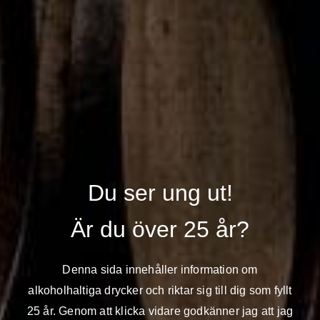
i färre än 150
engångsmuggar och engångsmatlådor per dag
man har öppet på ett år. Från och
med den 1 januari 2026 är
det färre än 75 engångsmuggar eller engångsmatlådor
som
gäller. Alla matlådor och muggar som används för en portion
räknas, alltså
även de små lådorna som man till exempel har
soja i.
Om man säljer mat och/eller dryck som är inköpt av en
oberoende aktör
färdigförpackad så är de produkterna också
undantagna. Det undantaget är
tidsbestämt till 1 januari 2027
En verksamhet kan ha delar av sina förpackningar undantagna
Du ser ung ut!
och delar som
inte är det. I så fall ska man erbjuda alternativ för
de som inte har undantag. Det
är också de som räknas när man
Är du över 25 år?
räknar antalet.
Livsmedelssäkerhet och hygienkrav
Denna sida innehåller information om
alkoholhaltiga drycker och riktar sig till dig som fyllt
Livsmedelsverket har tagit fram frågor och svar och vägledande
25 år. Genom att klicka vidare godkänner jag att jag
information om
hygienkrav i linje med gällande lagstiftning.