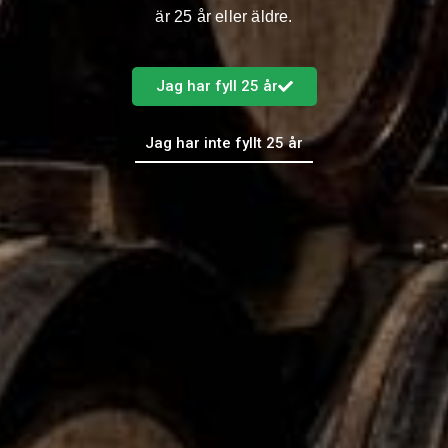
är 25 år eller äldre.
Vägledningarna att byggas på
löpande och finns här:
https://kontrollwiki.livsmedelsverket.se/artikel/812/ateranvandb
ara-muggar-och-matlador-vid-servering
Jag har fyll 25 år
Jag har inte fyllt 25 år
Om att ta med egen matlåda/mugg:
https://www.livsmedelsverket.se/livsmedel-och-
innehall/tillagning-och-
forvaring/hygien/egen-matlada-och-
mugg-nar-du-koper-mat-och-dryck
Naturvårdsverket och vägledningar
Definitioner kopplat till engångsprodukter enligt EU:s
engångsplastdirektiv och
förordningen för engångsprodukter
samt information om exempelvis skillnader
mellan olika
produkter hittar du på Naturvårdsverkets webbplats.