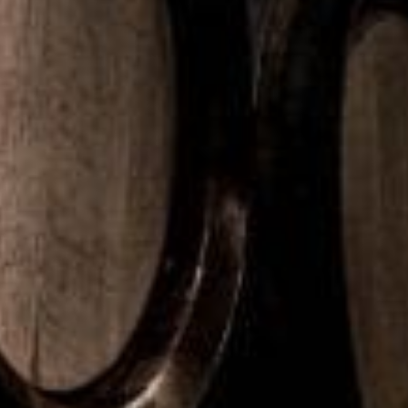
matlåda. Även locken är inkluderade. Muggen och lådan ska
ingå i ett system där de kan användas igen och igen. Det vill
säga, användaren
ska kunna lämna tillbaka muggen och lådan,
som sedan diskas och erbjuds till nästa kund.
För den som omfattas av kravet så gäller att man ska informera
sina kunder om deras möjligheter till detta samt om den
miljöpåverkan som användningen av
engångsalternativet
medför.
Vilka omfattas
Kravet är brett – betydelsen av tillhandahålla betyder både
försäljning och att
man erbjuder något utan ekonomisk
transaktion. Caféer, restauranger, food-
trucks och liknande
kanske är de lättaste att se framför sig. Men
även
matvarubutiker, kiosker, festivaler, motionslopp och
kommunala verksamheter
omfattas.
Det gäller även om försäljningen sker digitalt genom till