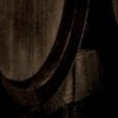
FLER NYHETER
Grönsa
Nu
En
Wasa
kerna
bredda
rosa
satsar
gror
r Coca-
twist
på
snabbt
Cola i
på
snacks
i
Sverig
somma
med
Pressb
e
rens
nya
yråns
sortim
klassis
Crunch
hyllor
entet
ka
y Bites
törstsl
äckare
1
2