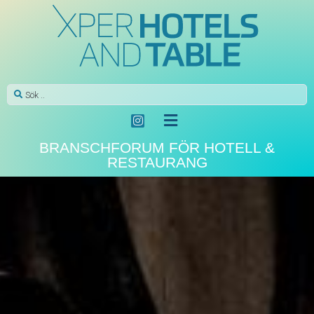
BRANSCHFORUM FÖR HOTELL &
RESTAURANG
HÅLLBART
Svaren vad som gäller kring
användningen av
engångsmuggar och