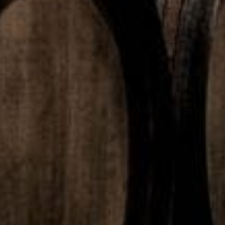
Erbjuda servering i återanvändbara muggar och matlådor
Naturvårdsverket har också tagit fram vägledningar samt en
FAQ för att stötta
aktörer som berörs av kraven, information
publiceras löpande här:
https://www.naturvardsverket.se/vagledning-och-
stod/plast/erbjuda-servering-i-ateranvandbara-muggar-och-
matlador/fragor-och-svar-om-kraven-att-erbjuda-servering-i-
ateranvandbara-muggar-och-matlador/
Källa. Naturvårdverket Åsa Stenmarck
FÖREGÅENDE
NÄSTA
Coca-Cola i Sverige har mer än halverat energiförbrukningen från sin kylskåpsutrustning
Polarbröds nya initiativ – här är idéerna för framtidens matsystem