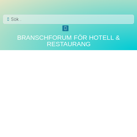
BRANSCHFORUM FÖR HOTELL &
RESTAURANG
DRYCKESNYHETER
,
VIN
Fontanafredda Alta Langa
2020