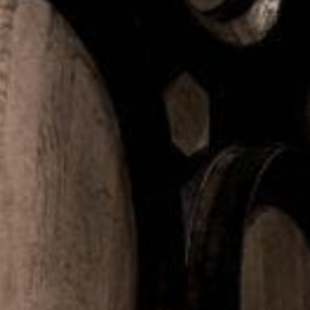
Största osttabun
Svenskar älskar ost, men vi ställer också krav. Väldigt
tydliga krav. En ny undersökning från Verian, gjord på
uppdrag av Skånemejerier, visar att det inte bara handlar
om smak. Det handlar om normer, beteenden och om att
osten helst ska vara svensk.
– Hela 82 procent av svenskarna föredrar svensk ost framför
importerad. Samtidigt finns det tydliga regler för hur osten ska
hanteras och användas, bryter du mot dem riskerar du att det
kan skapa reaktioner vid frukostbordet, säger Stefan
Andersson, anläggningschef på Kristianstad mejeri och
ansvarig för ostproduktionen för Skånemejerier, som tillverkar
bl.a. Allerum och Skånemejeri-ostar.