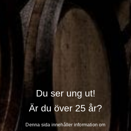
Att avstå ost? Nästan provocerande
Undersökningen visar också att osten fungerar som en social
markör. Att tacka nej till ost kan väcka reaktioner. 43 procent
ställer sig kritiska till om folk vägrar äta ost. Och när det gäller
smakpreferenser är svenskarna tydliga: hela 36 procent ser det
som ett minus om någon inte gillar starka, mer smakrika
lagrade ostar.
– Som en stor ostälskare gläds jag av resultaten som tydligt
visar att ost är en naturlig del på det svenska matbordet eller
ostbrickan. Det är ett stort hantverk bakom svensk långlagrad
och smakrik ost och det är riktigt roligt att se att den uppskattas
brett. Själv föredrar jag smaken av en vällagrad Allerum Ära,
Du ser ung ut!
som vi gjort här på mejeriet i Kristianstad, säger Stefan
Andersson.
Är du över 25 år?
Undersökningens resultat i korthet:
Denna sida innehåller information om
84 procent reagerar ganska eller mycket negativt på att