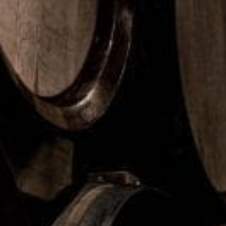
Skidbacken svenskarnas största ostsynd
Att hyvla en så kallad “skidbacke” i osten är det absolut värsta
man kan göra. Hela 84 procent reagerar mycket eller ganska
negativt på beteendet, ett tydligt tecken på att vi inte bara bryr
oss om vad vi äter, utan också hur vi äter och hur vi hanterar
osten.
– Osten har en självklar plats i svenska hem på frukostbordet,
lunchen eller till kvällsmaten, och just därför blir det också ett
diskussionsämne hur vi behandlar osten. Det handlar nästan
om en outtalad etikett, säger Stefan Andersson.
Stefans bästa tips är att hyvla från breda sidan mot spetsen,
viktigt att tänka på är att hålla ett jämt tryck (inte för hårt) oftast
trycker man hårdast i mitten vilket bidrar till skidbacken. Och om
man får en skidbacke, hyvla till i sidled innan backen blir för
stor för att jämna ut.