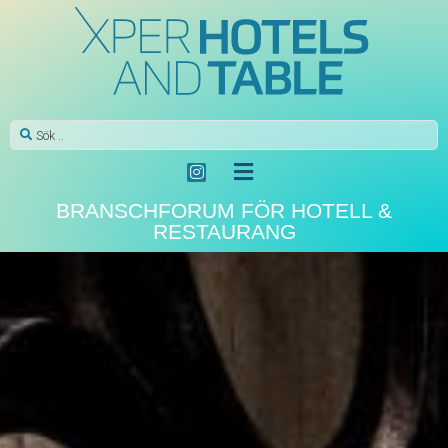
BRANSCHFORUM FÖR HOTELL &
RESTAURANG
AKTUELLT
Så ost-snobbig är svensken