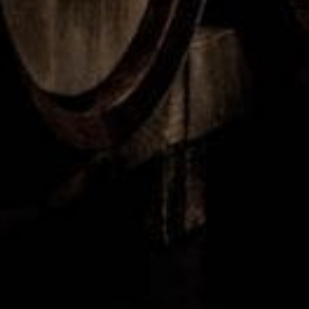
1
2
Vill du veta mer om oss?
Visste du att Xperhotelsandtable har en egen testgrupp
som gör alla våra produkttester?
LÄS MER OM OSS HÄR...
Kontakta oss