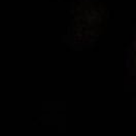
Har du idéer på produkter som du tycker vi ska testa,
kanske förslag på en intervju eller vill du bara berätta
något som du tror kan intressera oss. Oavsett så är du
välkommen att skicka ett meddelande till höger. Vi lovar
att komma tillbaka med ett svar till dig väldigt fort ….
Vi använder oss av cookies för att ge en bättre upplevelse av
SKICKA
Xperhotelsandtables. Om du fortsätter använda webbplatsen antar vi att
du godkänner detta.