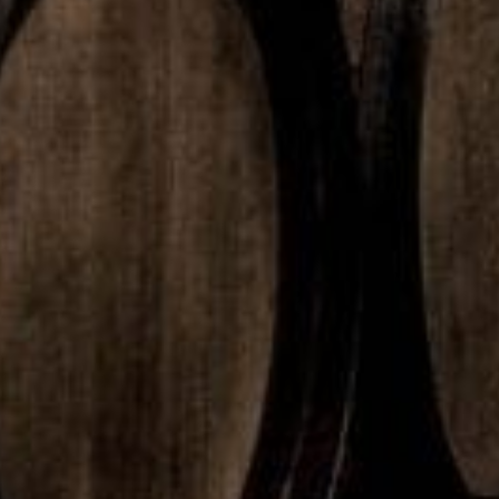
På fredag öppnar Brasseri Astrid i nya Slussen i Stockholm
Villa Valentina öppnar på Mälarterrassen
FLER NYHETER
Grönsa
Nu
En
Wasa
kerna
bredda
rosa
satsar
gror
r Coca-
twist
på
snabbt
Cola i
på
snacks
i
Sverig
somma
med
Pressb
e
rens
nya
yråns
sortim
klassis
Crunch
hyllor
entet
ka
y Bites
törstsl
äckare