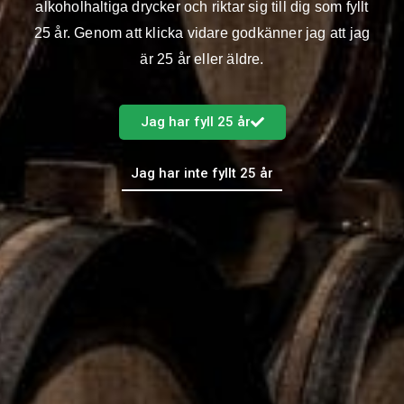
alkoholhaltiga drycker och riktar sig till dig som fyllt
någon hyvlar en skidbacke i osten.
25 år. Genom att klicka vidare godkänner jag att jag
43 procent skulle reagera ganska eller mycket negativt om
är 25 år eller äldre.
folk vägrar äta ost och 36 procent skulle också reagera
ganska eller mycket negativt om någon inte vill äta
starka/smakrika ostar.
Jag har fyll 25 år
82 procent föredrar svensk ost framför importerad ost.
Jag har inte fyllt 25 år
Om undersökningen
Undersökningen har genomförts av Verian på uppdrag av
Skånemejerier. Den bygger på 1077 intervjuer med den
svenska allmänheten 18–84 år. Datainsamlingen genomfördes
i den slumpmässigt rekryterade Sifopanelen under perioden
18–27 februari 2026.
FÖREGÅENDE
NÄSTA