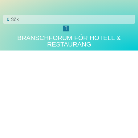
BRANSCHFORUM FÖR HOTELL &
RESTAURANG
TRANSPORTER
Jetpak ger åkare
laddningsmöjlighet med hjälp
av Driva