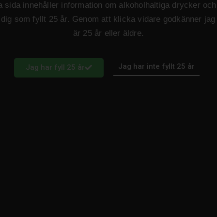
 sida innehåller information om alkoholhaltiga drycker och 
ll dig som fyllt 25 år. Genom att klicka vidare godkänner jag 
är 25 år eller äldre.
Jag har inte fyllt 25 år
Jag har fyll 25 år