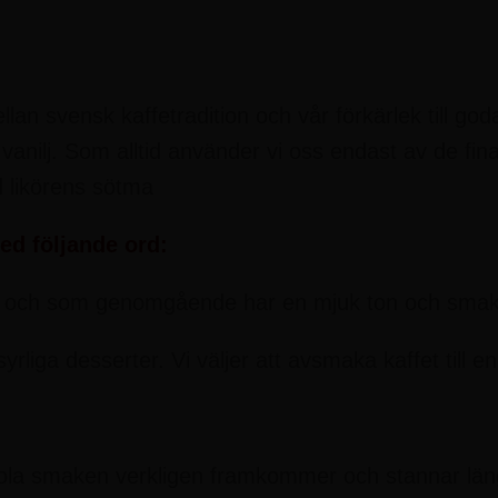
 svensk kaffetradition och vår förkärlek till goda 
anilj. Som alltid använder vi oss endast av de fina
likörens sötma
d följande ord:
a och som genomgående har en mjuk ton och smak 
te syrliga desserter. Vi väljer att avsmaka kaffet ti
kola smaken verkligen framkommer och stannar län