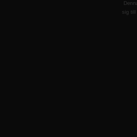
Denna
sig ti