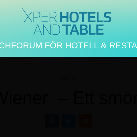
se av Xperhotelsandtables. Om du fortsätter använda webbplatsen 
du godkänner detta.
CHFORUM FÖR HOTELL & REST
TESTAT
ener – Ett smöri