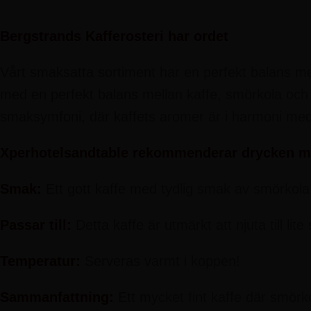
Bergstrands Kafferosteri har ordet
Vårt smaksatta sortiment har en perfekt balans mellan
med en perfekt balans mellan kaffe, smörkola och v
smaksymfoni, där kaffets aromer är i harmoni med 
Xperhotelsandtable rekommenderar drycken me
Smak:
Ett gott kaffe med tydlig smak av smörkol
Passar till:
Detta kaffe är utmärkt att njuta till li
Temperatur:
Serveras varmt i koppen!
Sammanfattning:
Ett mycket fint kaffe där smör