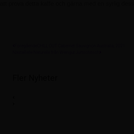
att prova detta kaffe och gärna med en syrlig desse
Föregående
CHILL OUT Cabernet Sauvignon Australia, 2021
Nästa
Belle Naturelle från Weingut Jurtschitsch
Fler Nyheter