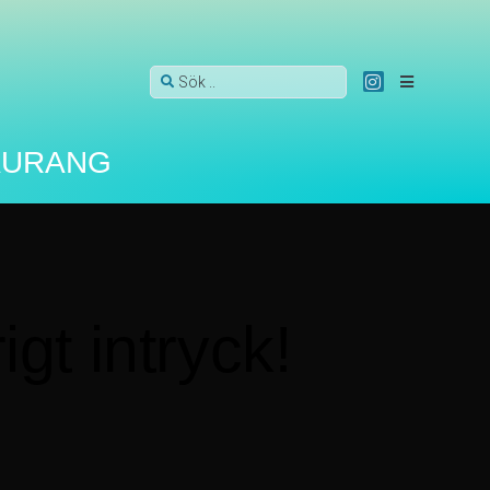
antar vi att
ACCEPTERA
AURANG
gt intryck!